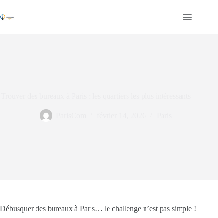
Passer
au
contenu
Trouver des bureaux à Paris : les quartiers les plus intéressants
ParisCom
février 14, 2026
Paris
Débusquer des bureaux à Paris… le challenge n’est pas simple !